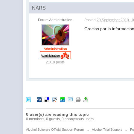
NARS
Forum Administration
Posted
20 September 2010 - 
Gracias por la informacion
Administration
2,819 posts
0 user(s) are reading this topic
0 members, 0 guests, 0 anonymous users
Alcohol Software Official Support Forum
→
Alcohol Trial Support
→
Fo