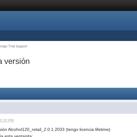
reign Trial Support
a versión
10:20 PM
ón Alcohol120_retail_2.0.1.2033 (tengo licencia lifetime)
ía esta ventanita: