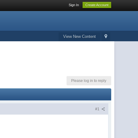
Sign In
Create Account
View New Content
Please log in to reply
#1