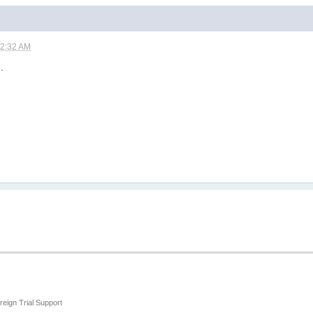
02:32 AM
.
reign Trial Support