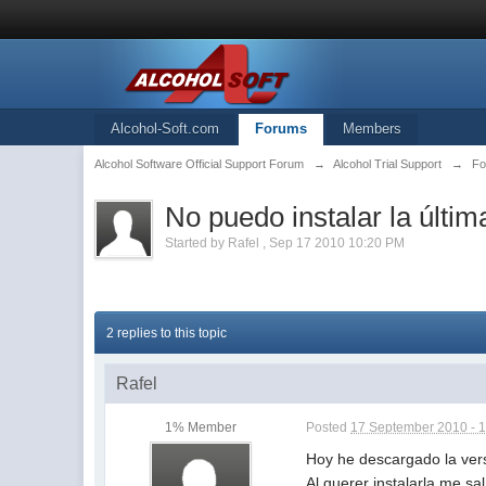
Alcohol-Soft.com
Forums
Members
Alcohol Software Official Support Forum
→
Alcohol Trial Support
→
Fo
No puedo instalar la últim
Started by
Rafel
,
Sep 17 2010 10:20 PM
2 replies to this topic
Rafel
1% Member
Posted
17 September 2010 - 
Hoy he descargado la versi
Al querer instalarla me sal